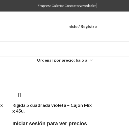
Empresa
Galerías
Contacto
Novedades
Inicio / Registro
ix
Rígida 5 cuadrada violeta – Cajón Mix
x 45u.
Iniciar sesión para ver precios