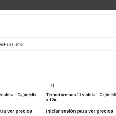
ies
Paisajismo
violeta – Cajón Mix
Termoformada 11 violeta – Cajón M
x 12u.
ara ver precios
Iniciar sesión para ver precios