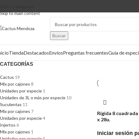
Skip to navigation
Skip to main content
Buscar
nicio
Tienda
Destacados
Envíos
Preguntas frecuentes
Guía de espec
CATEGORÍAS
Cactus
19
Mix por cajones
8
Unidades por especie
1
Unidades de 3L o más por especie
10
Suculentas
11
Mix por cajones
7
Rígida 8 cuadrada 
Unidades por especie
4
x 28u.
Injertos
6
Mix por cajones
1
Iniciar sesión p
Unidades por especie
5